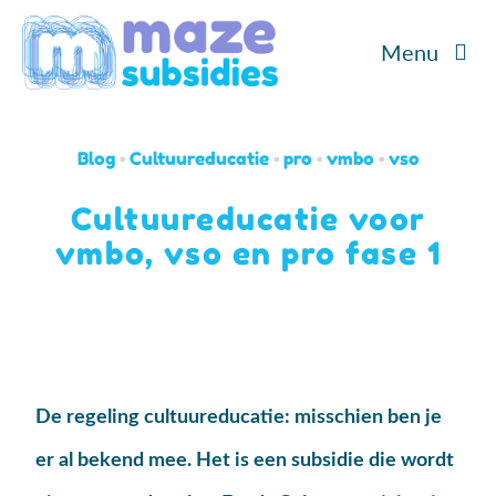
Ga
Menu
naar
inhoud
Home
Blog
•
Cultuureducatie
•
pro
•
vmbo
•
vso
Diensten
Cultuureducatie voor
vmbo, vso en pro fase 1
Cases
Over ons
Blog/Podcast
De regeling cultuureducatie: misschien ben je
Contact
er al bekend mee. Het is een subsidie die wordt