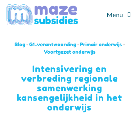
Ga
Menu
naar
inhoud
Home
Blog
•
G1-verantwoording
•
Primair onderwijs
•
Diensten
Voortgezet onderwijs
Intensivering en
Cases
verbreding regionale
samenwerking
Over ons
kansengelijkheid in het
onderwijs
Blog/Podcast
Contact