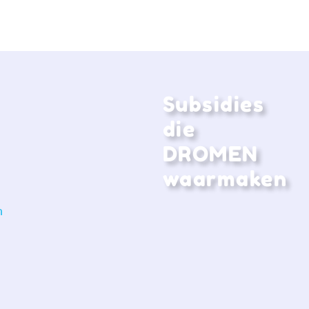
Subsidies
die
DROMEN
waarmaken
n