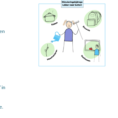
ten
 in
e.