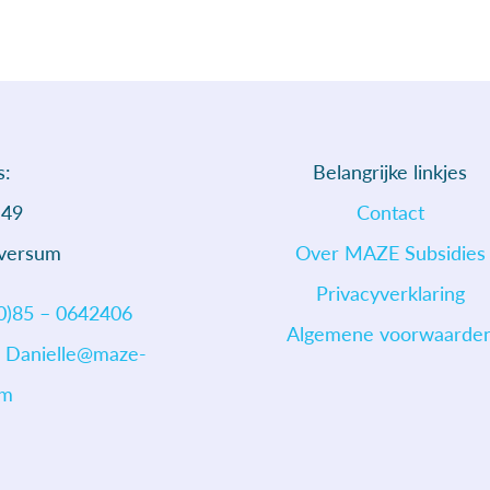
s:
Belangrijke linkjes
 49
Contact
lversum
Over MAZE Subsidies
Privacyverklaring
0)85 – 0642406
Algemene voorwaarde
:
Danielle@maze-
om