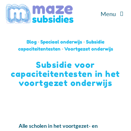
Ga
Menu
naar
inhoud
Home
Blog
•
Speciaal onderwijs
•
Subsidie
Diensten
capaciteitentesten
•
Voortgezet onderwijs
Subsidie voor
Cases
capaciteitentesten in het
voortgezet onderwijs
Over ons
Blog/Podcast
Contact
Alle scholen in het voortgezet- en