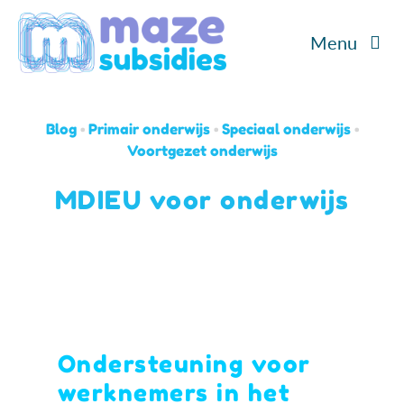
Ga
Menu
naar
inhoud
Home
Blog
•
Primair onderwijs
•
Speciaal onderwijs
•
Diensten
Voortgezet onderwijs
MDIEU voor onderwijs
Cases
Over ons
Blog/Podcast
Ondersteuning voor
Contact
werknemers in het