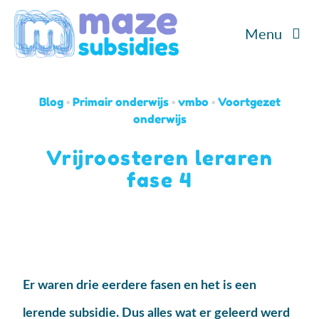
Ga
Menu
naar
inhoud
Home
Blog
•
Primair onderwijs
•
vmbo
•
Voortgezet
Diensten
onderwijs
Vrijroosteren leraren
Cases
fase 4
Over ons
Blog/Podcast
Er waren drie eerdere fasen en het is een
Contact
lerende subsidie. Dus alles wat er geleerd werd