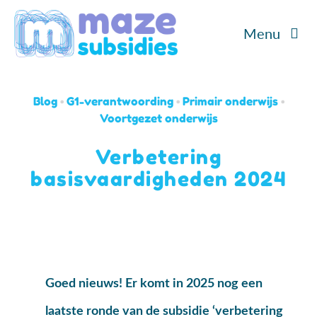
Ga
Menu
naar
inhoud
Home
Blog
•
G1-verantwoording
•
Primair onderwijs
•
Diensten
Voortgezet onderwijs
Verbetering
Cases
basisvaardigheden 2024
Over ons
Blog/Podcast
Goed nieuws! Er komt in 2025 nog een
Contact
laatste ronde van de subsidie ‘verbetering