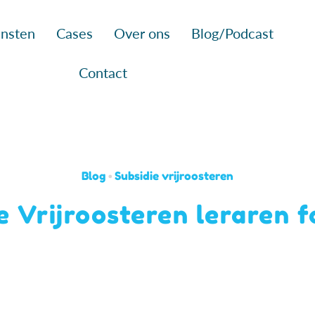
nsten
Cases
Over ons
Blog/Podcast
Contact
Blog
•
Subsidie vrijroosteren
e Vrijroosteren leraren f