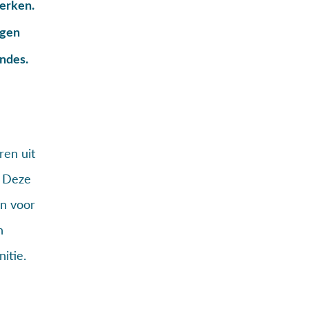
terken.
ngen
ondes.
ren uit
. Deze
en voor
n
itie.