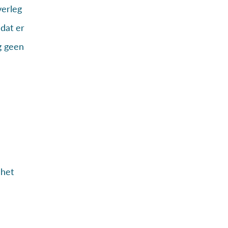
verleg
dat er
g geen
 het