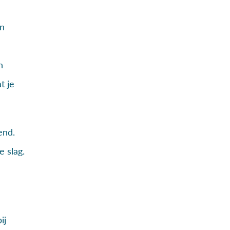
an
n
t je
end.
e slag.
ij