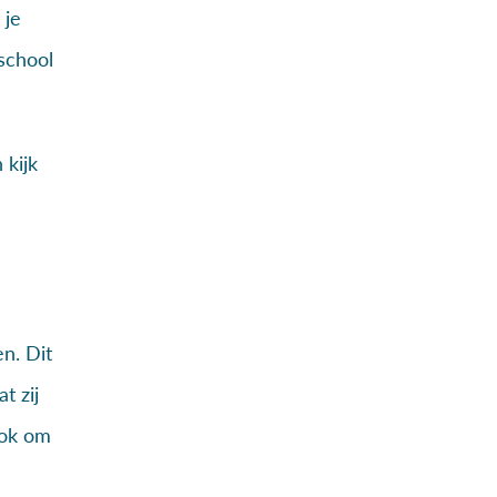
 je
school
 kijk
n. Dit
t zij
ook om