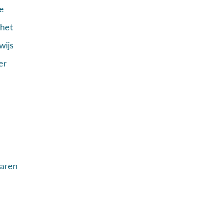
e
 het
wijs
er
raren