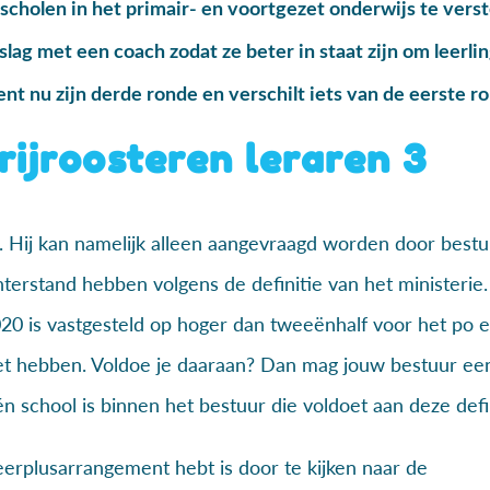
 scholen in het primair- en voortgezet onderwijs te vers
slag met een coach zodat ze beter in staat zijn om leerli
nt nu zijn derde ronde en verschilt iets van de eerste r
rijroosteren leraren 3
k. Hij kan namelijk alleen aangevraagd worden door bestu
hterstand hebben volgens de definitie van het ministerie
2020 is vastgesteld op hoger dan tweeënhalf voor het po 
oet hebben. Voldoe je daaraan? Dan mag jouw bestuur ee
én school is binnen het bestuur die voldoet aan deze defin
eerplusarrangement hebt is door te kijken naar de