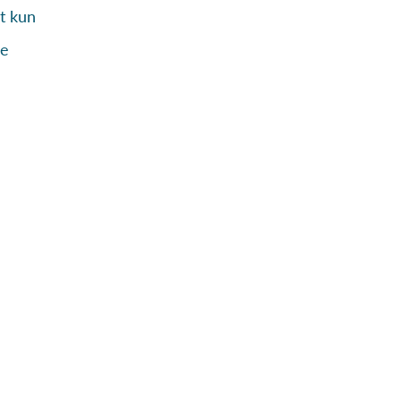
t kun
De