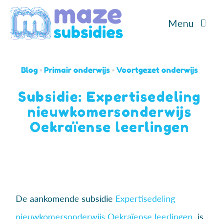
Ga
Menu
naar
inhoud
Home
Blog
•
Primair onderwijs
•
Voortgezet onderwijs
Diensten
Subsidie: Expertisedeling
nieuwkomersonderwijs
Cases
Oekraïense leerlingen
Over ons
Blog/Podcast
De aankomende subsidie
Expertisedeling
Contact
nieuwkomersonderwijs Oekraïense leerlingen
is