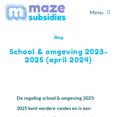
Ga
Menu
naar
inhoud
Home
Blog
Diensten
School & omgeving 2023-
2025 (april 2024)
Cases
Over ons
Blog/Podcast
De regeling school & omgeving 2023-
Contact
2025 kent eerdere rondes en is een