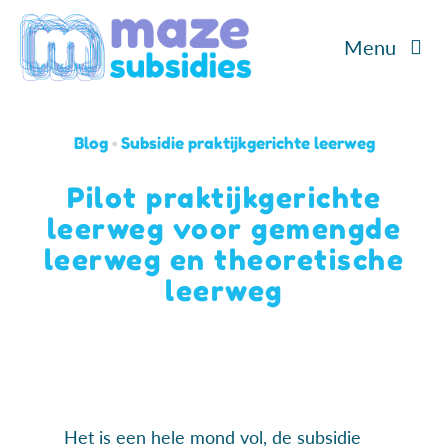
Ga
Menu
naar
inhoud
Home
Blog
•
Subsidie praktijkgerichte leerweg
Diensten
Pilot praktijkgerichte
leerweg voor gemengde
Cases
leerweg en theoretische
Over ons
leerweg
Blog/Podcast
Contact
Het is een hele mond vol, de subsidie