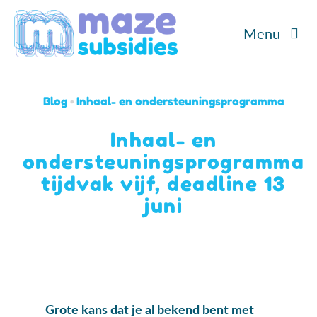
Ga
Menu
naar
inhoud
Home
Blog
•
Inhaal- en ondersteuningsprogramma
Diensten
Inhaal- en
ondersteuningsprogramma
Cases
tijdvak vijf, deadline 13
Over ons
juni
Blog/Podcast
Contact
Grote kans dat je al bekend bent met