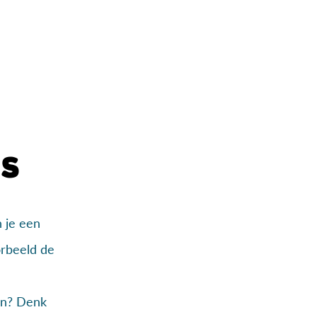
js
n je een
orbeeld de
en? Denk