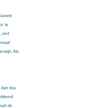
sionele
or te
 niet
lemaal
rwijs. Als
 dan dus
dekkend
nuit de