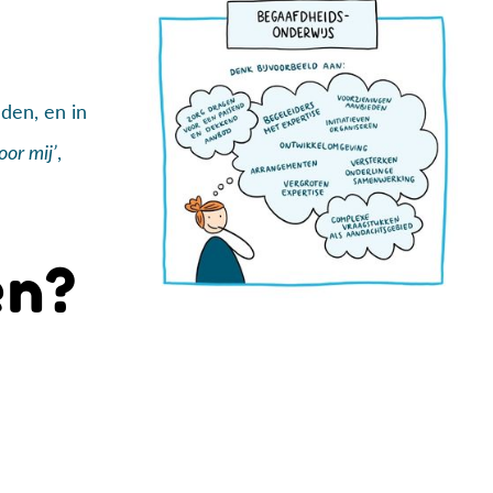
den, en in
,
oor mij’
en?