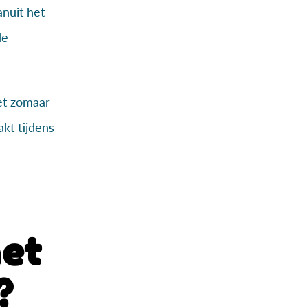
anuit het
de
iet zomaar
kt tijdens
het
?