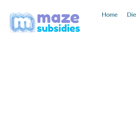
Ga
Home
Die
naar
inhoud