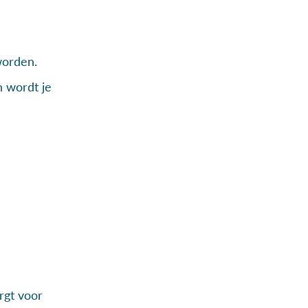
worden.
n wordt je
rgt voor