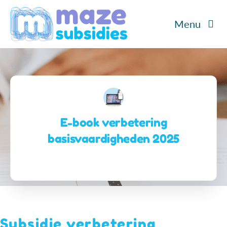
Ga
Menu
naar
inhoud
Home
Diensten
Cases
E-book verbetering
basisvaardigheden 2025
Over ons
Blog/Podcast
Contact
Subsidie verbetering