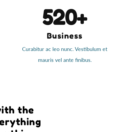
520+
Business
Curabitur ac leo nunc. Vestibulum et
mauris vel ante finibus.
ith the
verything