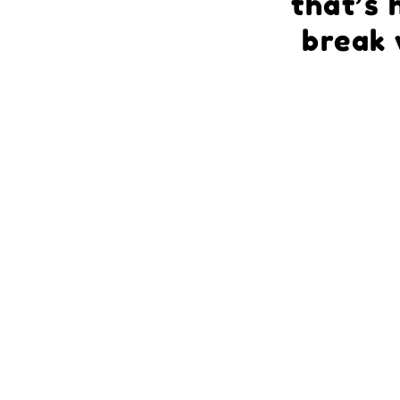
that’s 
break 