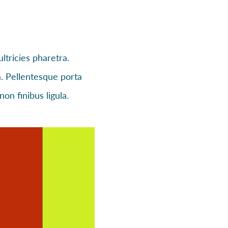
ltricies pharetra.
la. Pellentesque porta
on finibus ligula.