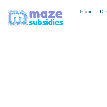
Ga
Home
Die
naar
inhoud