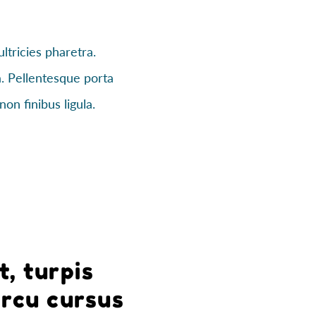
ltricies pharetra.
la. Pellentesque porta
on finibus ligula.
t, turpis
arcu cursus