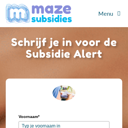
Ga
Menu
naar
inhoud
Home
Schrijf je in voor de
Diensten
Subsidie Alert
Cases
Over ons
Blog/Podcast
Contact
Voornaam*