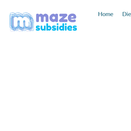
Ga
Home
Die
naar
inhoud