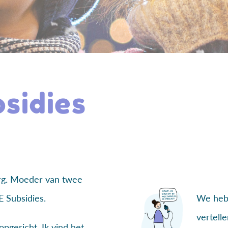
sidies
erg. Moeder van twee
 Subsidies.
We hebb
vertell
pgericht. Ik vind het