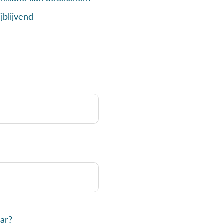
jblijvend
aar?