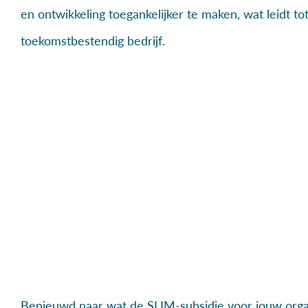
en ontwikkeling toegankelijker te maken, wat leidt to
toekomstbestendig bedrijf.
Benieuwd naar wat de SLIM-subsidie voor jouw orga