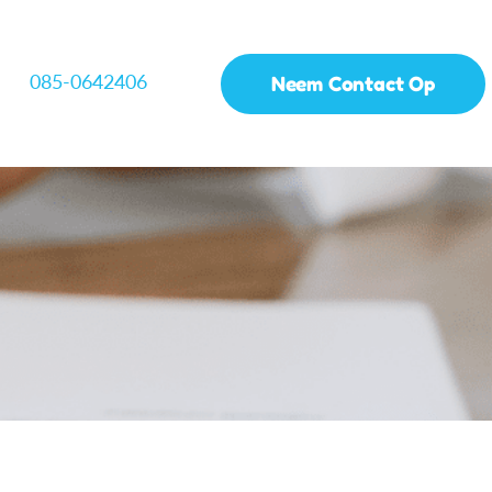
085-0642406
Neem Contact Op