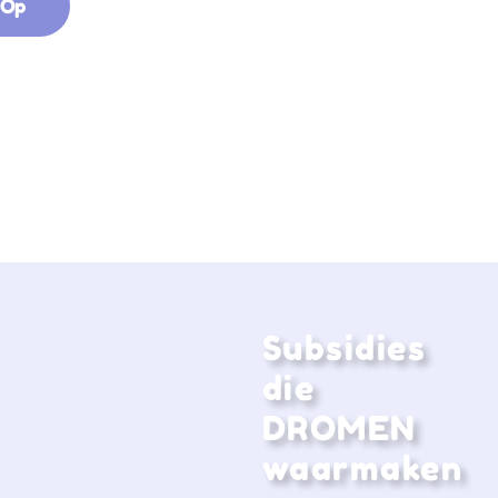
 Op
Subsidies
die
DROMEN
waarmaken