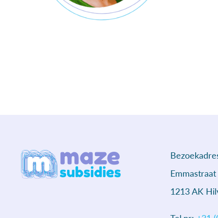
Bezoekadre
Emmastraat
1213 AK Hi
Tel.nr:
+31 (