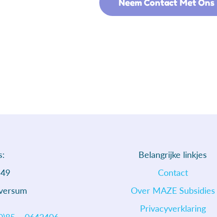
Neem Contact Met Ons
s:
Belangrijke linkjes
 49
Contact
lversum
Over MAZE Subsidies
Privacyverklaring
0)85 – 0642406