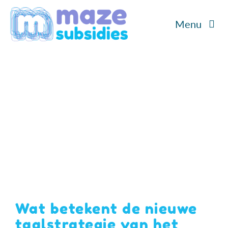
Ga
Menu
naar
inhoud
Home
Diensten
Cases
Over ons
Blog/Podcast
Wat betekent de nieuwe
Contact
taalstrategie van het